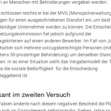
en an Menschen mit Behinderungen vergeben werden.
schlossen reichte er bei der MVG (Monopolverwaltung
gen für einen ausgeschriebenen Standort ein, um bald
ständiger Unternehmer werden zu können. Die Entsche
setzungskommission fiel jedoch aufgrund der
gskriterien auf einen anderen Bewerber. Im Fall von J
hatten sich mehrere vorzugsberechtigte Personen (mi
tens 50-prozentiger Behinderung) um denselben Stan
n. In so einer Situation sieht das Vergabemodell der 
ss die soziale Bedürftigkeit für die Entscheidung
laggebend ist.
ikant im zweiten Versuch
Fabien änderte nach diesem negativen Bescheid die P
sich im Gastrobereich selbstständig. Sieben Jahre sp