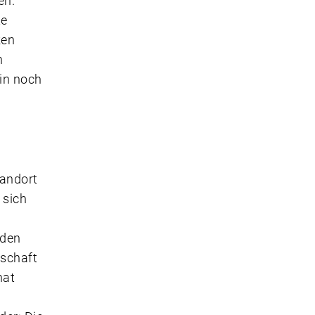
en.“
te
ken
n
bin noch
tandort
 sich
nden
dschaft
hat