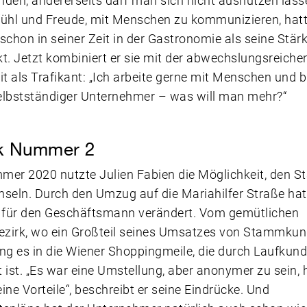
den, andererseits darf man sich nicht ausnutzen lass
fühl und Freude, mit Menschen zu kommunizieren, hat
schon in seiner Zeit in der Gastronomie als seine Stär
t. Jetzt kombiniert er sie mit der abwechslungsreiche
it als Trafikant: „Ich arbeite gerne mit Menschen und 
elbstständiger Unternehmer – was will man mehr?“
ik Nummer 2
er 2020 nutzte Julien Fabien die Möglichkeit, den S
seln. Durch den Umzug auf die Mariahilfer Straße hat
s für den Geschäftsmann verändert. Vom gemütlichen
zirk, wo ein Großteil seines Umsatzes von Stammku
ng es in die Wiener Shoppingmeile, die durch Laufkun
 ist. „Es war eine Umstellung, aber anonymer zu sein, 
ine Vorteile“, beschreibt er seine Eindrücke. Und