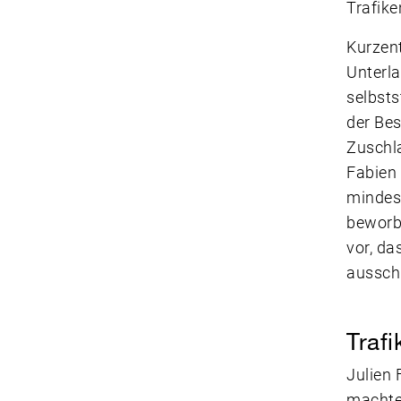
Trafik
Kurzent
Unterla
selbst
der Be
Zuschla
Fabien 
mindes
beworbe
vor, da
aussch
Traf
Julien 
machte 