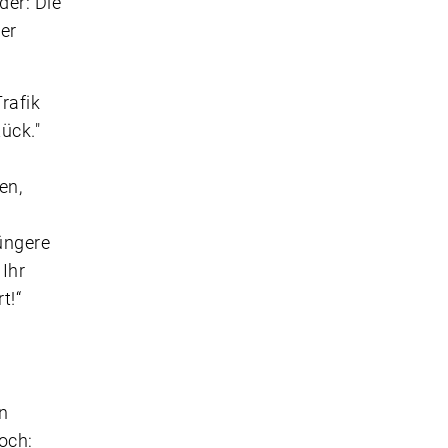
der: Die
ner
rafik
ück."
en,
üngere
Ihr
t!“
en
och: