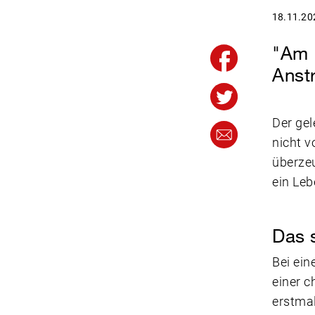
18.11.20
"Am E
Anst
Der gel
nicht v
überzeu
ein Leb
Das 
Bei ein
einer c
erstmal