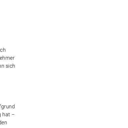
ich
rnehmer
nn sich
ufgrund
g hat –
den