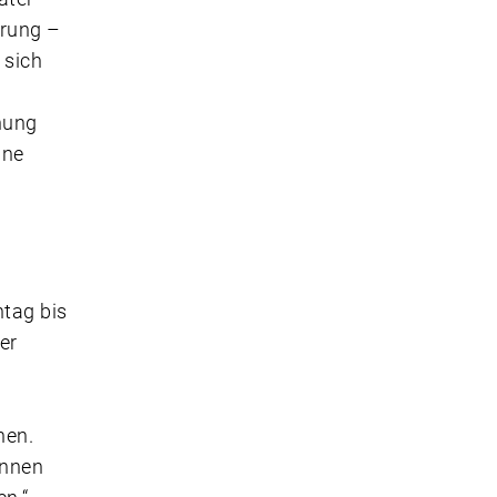
rung –
 sich
chung
ine
ntag bis
er
nen.
innen