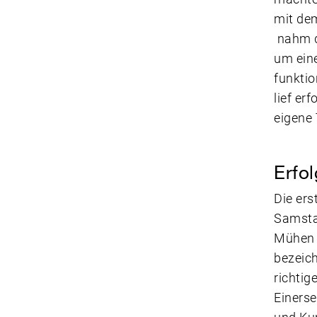
mit de
nahm d
um eine
funktio
lief er
eigene 
Erfo
Die ers
Samstag
Mühen n
bezeich
richti
Einerse