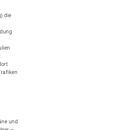
) die
idung
ulien
t
dort
Trafiken
läne und
äter –