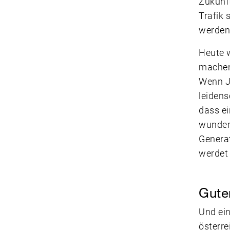
Zukunft
Trafik 
werden
Heute w
machen 
Wenn Ju
leidens
dass e
wunders
Generat
werdet 
Gute
Und ein
österre