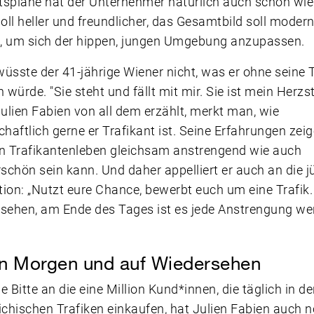
spläne hat der Unternehmer natürlich auch schon wie
soll heller und freundlicher, das Gesamtbild soll moder
, um sich der hippen, jungen Umgebung anzupassen.
üsste der 41-jährige Wiener nicht, was er ohne seine T
würde. "Sie steht und fällt mit mir. Sie ist mein Herzst
lien Fabien von all dem erzählt, merkt man, wie
chaftlich gerne er Trafikant ist. Seine Erfahrungen zeig
in Trafikantenleben gleichsam anstrengend wie auch
chön sein kann. Und daher appelliert er auch an die j
ion: „Nutzt eure Chance, bewerbt euch um eine Trafik. 
sehen, am Ende des Tages ist es jede Anstrengung wer
n Morgen und auf Wiedersehen
e Bitte an die eine Million Kund*innen, die täglich in d
ichischen Trafiken einkaufen, hat Julien Fabien auch n