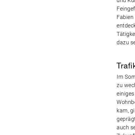
und Kun
Feinge
Fabien 
entdeck
Tätigke
dazu s
Traf
Im Somm
zu wech
einige
Wohnbe
kam, gi
geprägt
auch se