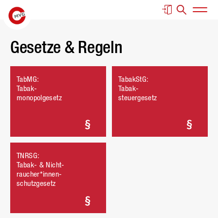
Springe zur Navigation
Springe zur Suche
Springe zum Inhalt
Springe zum Fußbereich
Haup
Gesetze & Regeln
TabMG:
TabakStG:
Tabak-
Tabak-
monopolgesetz
steuergesetz
TNRSG:
Tabak- & Nicht-
raucher*innen-
schutzgesetz