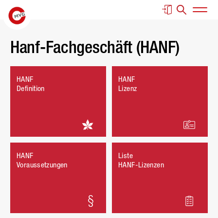
Springe zur Navigation
Springe zur Suche
Springe zum Inhalt
Springe zum Fußbereich
Haup
Hanf-Fachgeschäft (HANF)
HANF
HANF
Definition
Lizenz
HANF
Liste
Voraussetzungen
HANF-Lizenzen