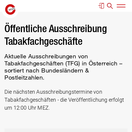
Springe zur Navigation
Springe zur Suche
Springe zum Inhalt
Springe zum Fußbereich
Haup
Öffentliche Ausschreibung
Tabakfachgeschäfte
Aktuelle Ausschreibungen von
Tabakfachgeschäften (TFG) in Österreich –
sortiert nach Bundesländern &
Postleitzahlen.
Die nächsten Ausschreibungstermine von
Tabakfachgeschäften - die Veröffentlichung erfolgt
um 12:00 Uhr MEZ.