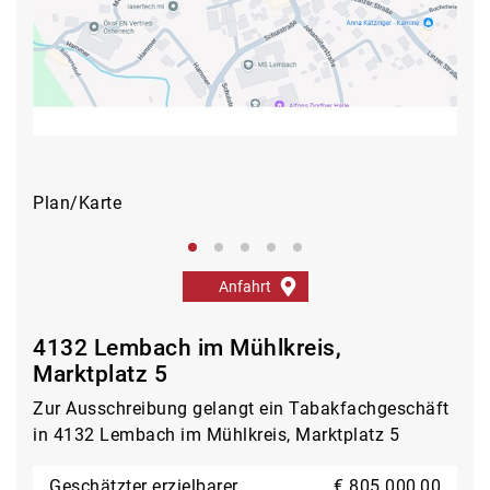
Plan/Karte
Auß
Anfahrt
4132 Lembach im Mühlkreis,
Marktplatz 5
Zur Ausschreibung gelangt ein Tabakfachgeschäft
in 4132 Lembach im Mühlkreis, Marktplatz 5
Geschätzter erzielbarer
€ 805.000,00