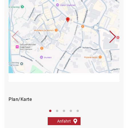
Plan/Karte
Auß
Anfahrt